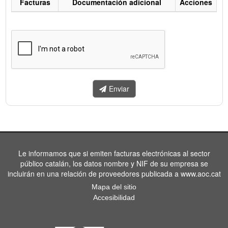
Facturas
Documentación adicional
Acciones
Listado
de
facturas
a
enviar.
Enviar
Le informamos que si emiten facturas electrónicas al sector
público catalán, los datos nombre y NIF de su empresa se
incluirán en una relación de proveedores publicada a www.aoc.cat
Mapa del sitio
Accesibilidad