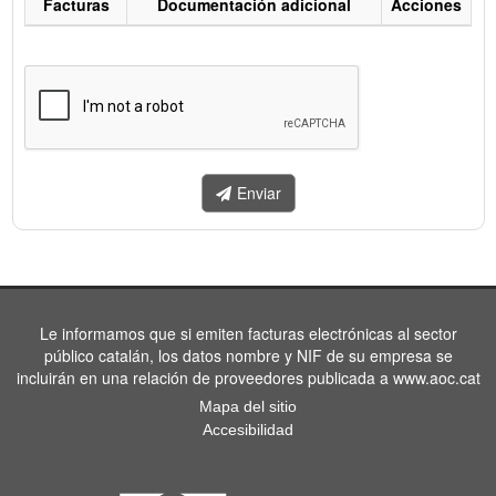
Facturas
Documentación adicional
Acciones
Listado
de
facturas
a
enviar.
Enviar
Le informamos que si emiten facturas electrónicas al sector
público catalán, los datos nombre y NIF de su empresa se
incluirán en una relación de proveedores publicada a www.aoc.cat
Mapa del sitio
Accesibilidad