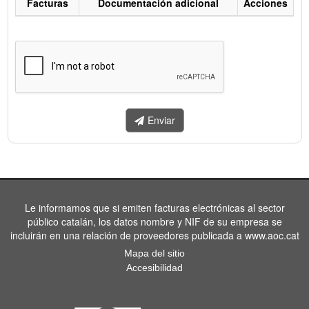
Facturas
Documentación adicional
Acciones
Listado
de
facturas
a
enviar.
Enviar
Le informamos que si emiten facturas electrónicas al sector
público catalán, los datos nombre y NIF de su empresa se
incluirán en una relación de proveedores publicada a www.aoc.cat
Mapa del sitio
Accesibilidad