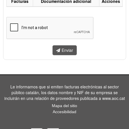
Facturas
Documentación adicional
Acciones
Listado
de
facturas
a
enviar.
Enviar
Le informamos que si emiten facturas electrónicas al sector
público catalán, los datos nombre y NIF de su empresa se
incluirán en una relación de proveedores publicada a www.aoc.cat
Mapa del sitio
Accesibilidad