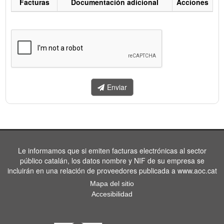
Facturas
Documentación adicional
Acciones
Listado
de
facturas
a
enviar.
Enviar
Le informamos que si emiten facturas electrónicas al sector
público catalán, los datos nombre y NIF de su empresa se
incluirán en una relación de proveedores publicada a www.aoc.cat
Mapa del sitio
Accesibilidad