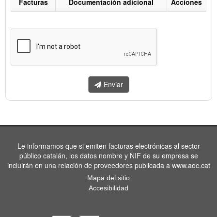
Facturas
Documentación adicional
Acciones
Listado
de
facturas
a
enviar.
Enviar
Le informamos que si emiten facturas electrónicas al sector
público catalán, los datos nombre y NIF de su empresa se
incluirán en una relación de proveedores publicada a www.aoc.cat
Mapa del sitio
Accesibilidad