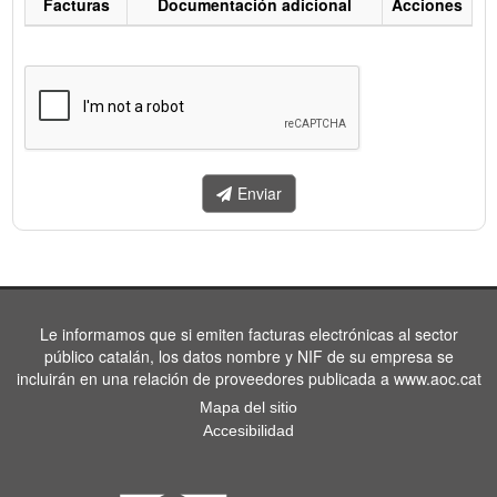
Facturas
Documentación adicional
Acciones
Listado
de
facturas
a
enviar.
Enviar
Le informamos que si emiten facturas electrónicas al sector
público catalán, los datos nombre y NIF de su empresa se
incluirán en una relación de proveedores publicada a www.aoc.cat
Mapa del sitio
Accesibilidad