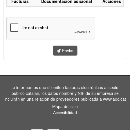
Facturas
Documentación adicional
Acciones
Listado
de
facturas
a
enviar.
Enviar
Le informamos que si emiten facturas electrónicas al sector
público catalán, los datos nombre y NIF de su empresa se
incluirán en una relación de proveedores publicada a www.aoc.cat
Mapa del sitio
Accesibilidad