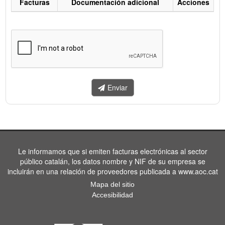
Facturas
Documentación adicional
Acciones
Listado
de
facturas
a
enviar.
Enviar
Le informamos que si emiten facturas electrónicas al sector
público catalán, los datos nombre y NIF de su empresa se
incluirán en una relación de proveedores publicada a www.aoc.cat
Mapa del sitio
Accesibilidad