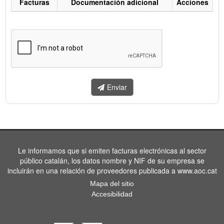
Facturas
Documentación adicional
Acciones
Listado
de
facturas
a
enviar.
Enviar
Le informamos que si emiten facturas electrónicas al sector
público catalán, los datos nombre y NIF de su empresa se
incluirán en una relación de proveedores publicada a www.aoc.cat
Mapa del sitio
Accesibilidad