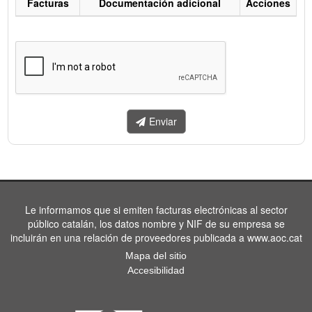
Facturas
Documentación adicional
Acciones
Listado
de
facturas
a
enviar.
Enviar
Le informamos que si emiten facturas electrónicas al sector
público catalán, los datos nombre y NIF de su empresa se
incluirán en una relación de proveedores publicada a www.aoc.cat
Mapa del sitio
Accesibilidad