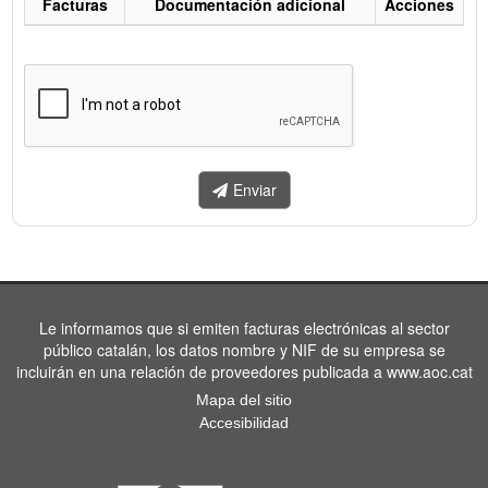
Facturas
Documentación adicional
Acciones
Listado
de
facturas
a
enviar.
Enviar
Le informamos que si emiten facturas electrónicas al sector
público catalán, los datos nombre y NIF de su empresa se
incluirán en una relación de proveedores publicada a www.aoc.cat
Mapa del sitio
Accesibilidad