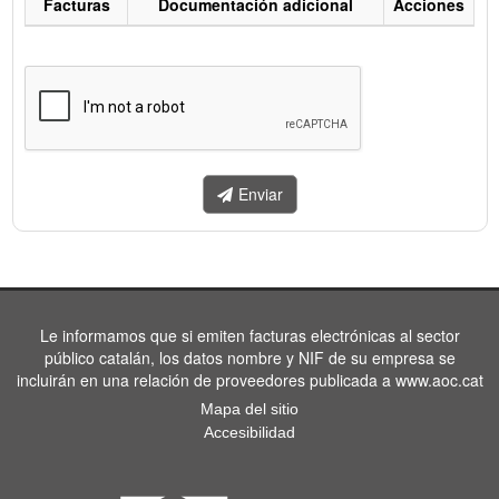
Facturas
Documentación adicional
Acciones
Listado
de
facturas
a
enviar.
Enviar
Le informamos que si emiten facturas electrónicas al sector
público catalán, los datos nombre y NIF de su empresa se
incluirán en una relación de proveedores publicada a www.aoc.cat
Mapa del sitio
Accesibilidad