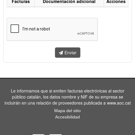
Facturas
Documentación adicional
Acciones
Listado
de
facturas
a
enviar.
Enviar
Le informamos que si emiten facturas electrónicas al sector
público catalán, los datos nombre y NIF de su empresa se
incluirán en una relación de proveedores publicada a www.aoc.cat
Mapa del sitio
Accesibilidad