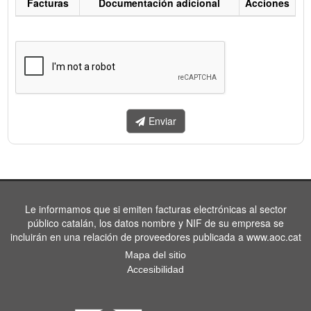
Facturas
Documentación adicional
Acciones
Listado
de
facturas
a
enviar.
Enviar
Le informamos que si emiten facturas electrónicas al sector
público catalán, los datos nombre y NIF de su empresa se
incluirán en una relación de proveedores publicada a www.aoc.cat
Mapa del sitio
Accesibilidad