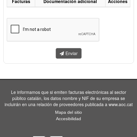
Facturas
Documentación adicional
Acciones
Listado
de
facturas
a
enviar.
Enviar
Le informamos que si emiten facturas electrónicas al sector
público catalán, los datos nombre y NIF de su empresa se
incluirán en una relación de proveedores publicada a www.aoc.cat
Mapa del sitio
Accesibilidad