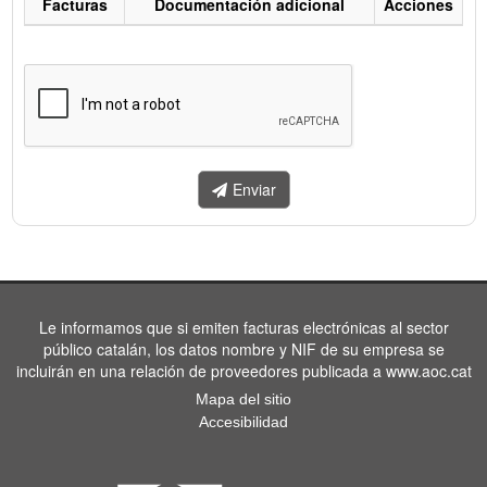
Facturas
Documentación adicional
Acciones
Listado
de
facturas
a
enviar.
Enviar
Le informamos que si emiten facturas electrónicas al sector
público catalán, los datos nombre y NIF de su empresa se
incluirán en una relación de proveedores publicada a www.aoc.cat
Mapa del sitio
Accesibilidad