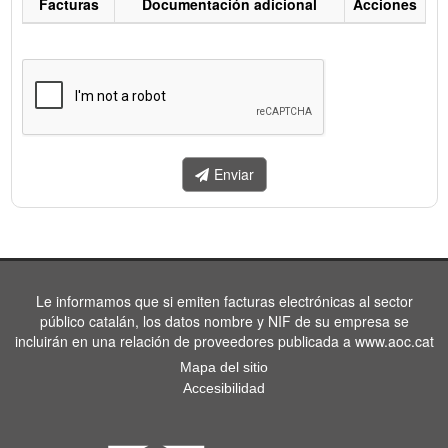
Facturas
Documentación adicional
Acciones
Listado
de
facturas
a
enviar.
Enviar
Le informamos que si emiten facturas electrónicas al sector
público catalán, los datos nombre y NIF de su empresa se
incluirán en una relación de proveedores publicada a www.aoc.cat
Mapa del sitio
Accesibilidad