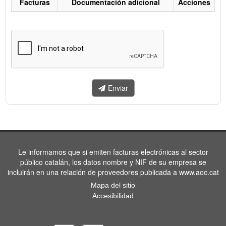
Facturas
Documentación adicional
Acciones
Listado
de
facturas
a
enviar.
Enviar
Le informamos que si emiten facturas electrónicas al sector
público catalán, los datos nombre y NIF de su empresa se
incluirán en una relación de proveedores publicada a www.aoc.cat
Mapa del sitio
Accesibilidad