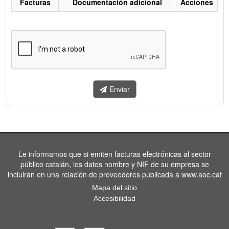
Facturas
Documentación adicional
Acciones
Listado
de
facturas
a
enviar.
Enviar
Le informamos que si emiten facturas electrónicas al sector
público catalán, los datos nombre y NIF de su empresa se
incluirán en una relación de proveedores publicada a www.aoc.cat
Mapa del sitio
Accesibilidad