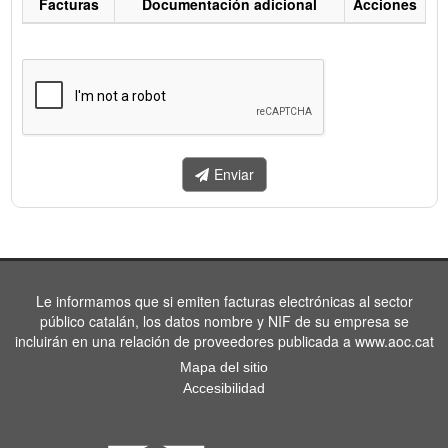
Facturas
Documentación adicional
Acciones
Listado
de
facturas
a
enviar.
Enviar
Le informamos que si emiten facturas electrónicas al sector
público catalán, los datos nombre y NIF de su empresa se
incluirán en una relación de proveedores publicada a www.aoc.cat
Mapa del sitio
Accesibilidad