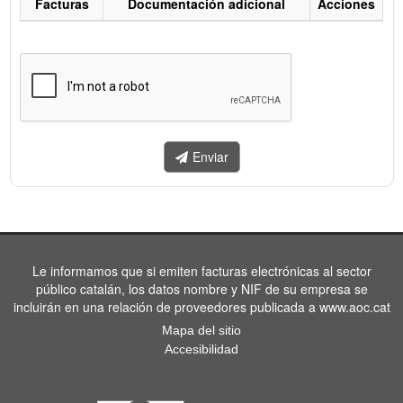
Facturas
Documentación adicional
Acciones
Listado
de
facturas
a
enviar.
Enviar
Le informamos que si emiten facturas electrónicas al sector
público catalán, los datos nombre y NIF de su empresa se
incluirán en una relación de proveedores publicada a www.aoc.cat
Mapa del sitio
Accesibilidad