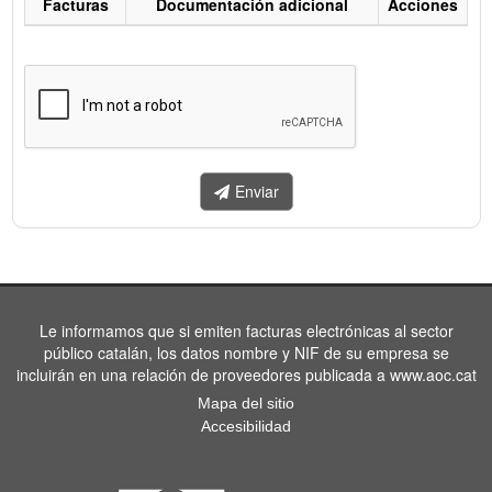
Facturas
Documentación adicional
Acciones
Listado
de
facturas
a
enviar.
Enviar
Le informamos que si emiten facturas electrónicas al sector
público catalán, los datos nombre y NIF de su empresa se
incluirán en una relación de proveedores publicada a www.aoc.cat
Mapa del sitio
Accesibilidad