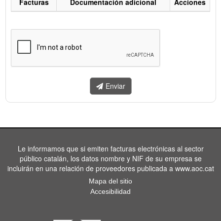
Facturas
Documentación adicional
Acciones
Listado
de
facturas
a
enviar.
Enviar
Le informamos que si emiten facturas electrónicas al sector
público catalán, los datos nombre y NIF de su empresa se
incluirán en una relación de proveedores publicada a www.aoc.cat
Mapa del sitio
Accesibilidad