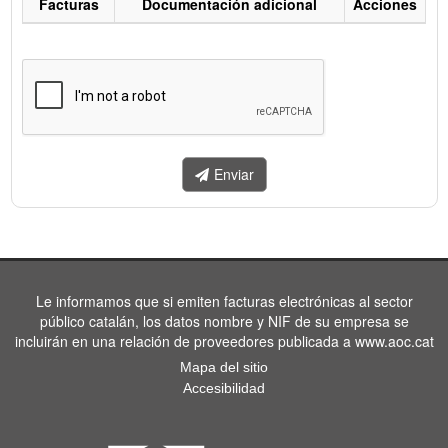
Facturas
Documentación adicional
Acciones
Listado
de
facturas
a
enviar.
Enviar
Le informamos que si emiten facturas electrónicas al sector
público catalán, los datos nombre y NIF de su empresa se
incluirán en una relación de proveedores publicada a www.aoc.cat
Mapa del sitio
Accesibilidad