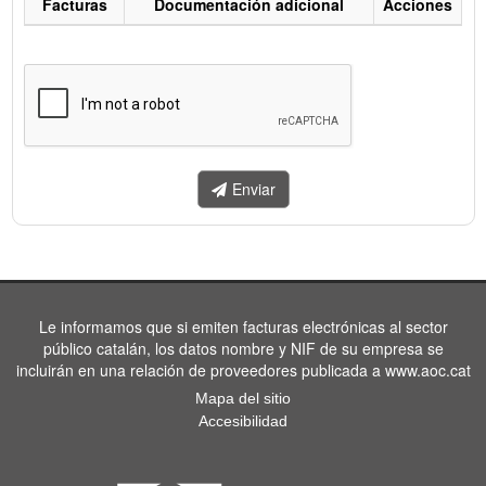
Facturas
Documentación adicional
Acciones
Listado
de
facturas
a
enviar.
Enviar
Le informamos que si emiten facturas electrónicas al sector
público catalán, los datos nombre y NIF de su empresa se
incluirán en una relación de proveedores publicada a www.aoc.cat
Mapa del sitio
Accesibilidad