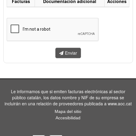
Facturas
Documentación adicional
Acciones
Listado
de
facturas
a
enviar.
Enviar
Le informamos que si emiten facturas electrónicas al sector
público catalán, los datos nombre y NIF de su empresa se
incluirán en una relación de proveedores publicada a www.aoc.cat
Mapa del sitio
Accesibilidad