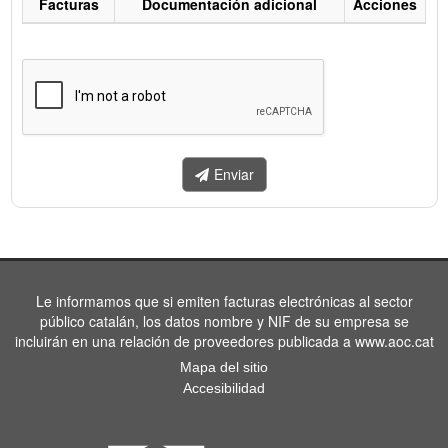
Facturas
Documentación adicional
Acciones
Listado
de
facturas
a
enviar.
Enviar
Le informamos que si emiten facturas electrónicas al sector
público catalán, los datos nombre y NIF de su empresa se
incluirán en una relación de proveedores publicada a www.aoc.cat
Mapa del sitio
Accesibilidad