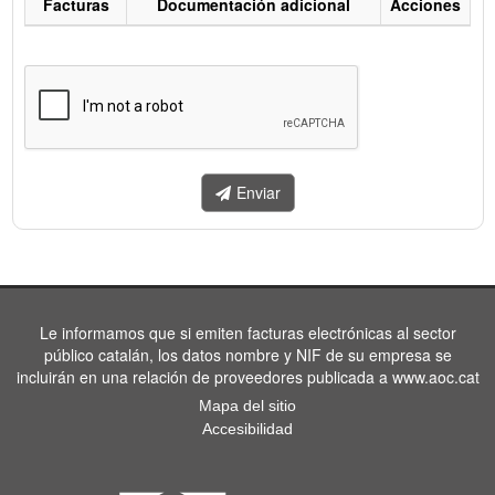
Facturas
Documentación adicional
Acciones
Listado
de
facturas
a
enviar.
Enviar
Le informamos que si emiten facturas electrónicas al sector
público catalán, los datos nombre y NIF de su empresa se
incluirán en una relación de proveedores publicada a www.aoc.cat
Mapa del sitio
Accesibilidad