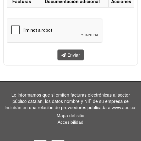
Facturas
Documentación adicional
Acciones
Listado
de
facturas
a
enviar.
Enviar
Le informamos que si emiten facturas electrónicas al sector
público catalán, los datos nombre y NIF de su empresa se
incluirán en una relación de proveedores publicada a www.aoc.cat
Mapa del sitio
Accesibilidad