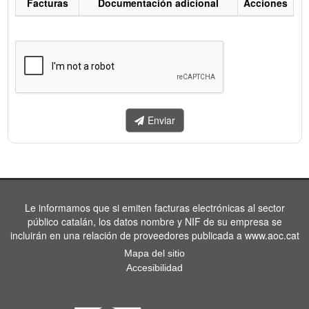
Facturas
Documentación adicional
Acciones
Listado
de
facturas
a
enviar.
Enviar
Le informamos que si emiten facturas electrónicas al sector
público catalán, los datos nombre y NIF de su empresa se
incluirán en una relación de proveedores publicada a www.aoc.cat
Mapa del sitio
Accesibilidad