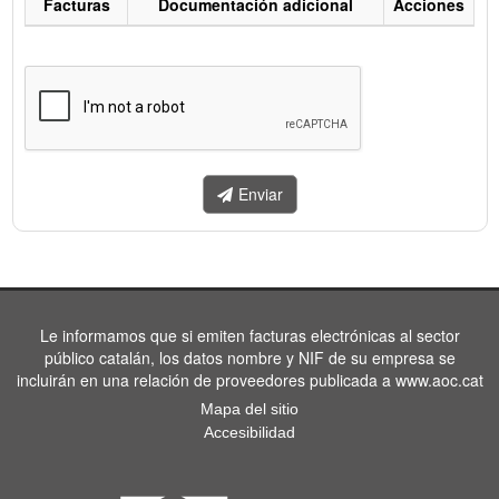
Facturas
Documentación adicional
Acciones
Listado
de
facturas
a
enviar.
Enviar
Le informamos que si emiten facturas electrónicas al sector
público catalán, los datos nombre y NIF de su empresa se
incluirán en una relación de proveedores publicada a www.aoc.cat
Mapa del sitio
Accesibilidad