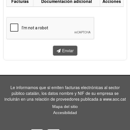
Facturas
Documentación adicional
Acciones
Listado
de
facturas
a
enviar.
Enviar
Le informamos que si emiten facturas electrónicas al sector
público catalán, los datos nombre y NIF de su empresa se
incluirán en una relación de proveedores publicada a www.aoc.cat
Mapa del sitio
Accesibilidad