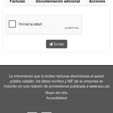
Facturas
Documentación adicional
Acciones
Listado
de
facturas
a
enviar.
Enviar
Le informamos que si emiten facturas electrónicas al sector
público catalán, los datos nombre y NIF de su empresa se
incluirán en una relación de proveedores publicada a www.aoc.cat
Mapa del sitio
Accesibilidad