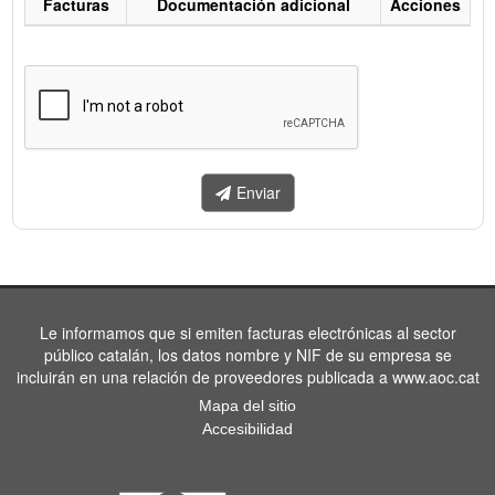
Facturas
Documentación adicional
Acciones
Listado
de
facturas
a
enviar.
Enviar
Le informamos que si emiten facturas electrónicas al sector
público catalán, los datos nombre y NIF de su empresa se
incluirán en una relación de proveedores publicada a www.aoc.cat
Mapa del sitio
Accesibilidad