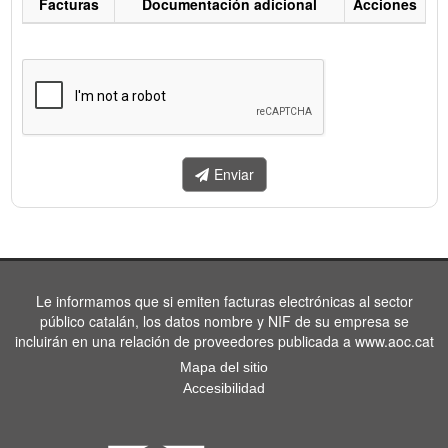
Facturas
Documentación adicional
Acciones
Listado
de
facturas
a
enviar.
Enviar
Le informamos que si emiten facturas electrónicas al sector
público catalán, los datos nombre y NIF de su empresa se
incluirán en una relación de proveedores publicada a www.aoc.cat
Mapa del sitio
Accesibilidad