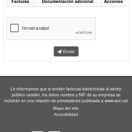
Facturas
Documentación adicional
Acciones
Listado
de
facturas
a
enviar.
Enviar
Le informamos que si emiten facturas electrónicas al sector
público catalán, los datos nombre y NIF de su empresa se
incluirán en una relación de proveedores publicada a www.aoc.cat
Mapa del sitio
Accesibilidad