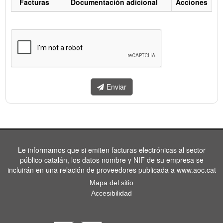
Facturas
Documentación adicional
Acciones
Listado
de
facturas
a
enviar.
Enviar
Le informamos que si emiten facturas electrónicas al sector
público catalán, los datos nombre y NIF de su empresa se
incluirán en una relación de proveedores publicada a www.aoc.cat
Mapa del sitio
Accesibilidad