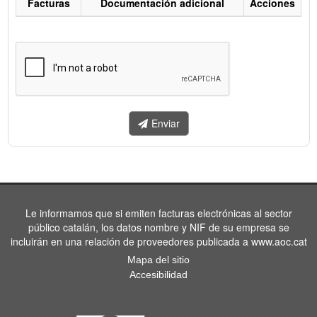
Facturas
Documentación adicional
Acciones
Listado
de
facturas
a
enviar.
Enviar
Le informamos que si emiten facturas electrónicas al sector
público catalán, los datos nombre y NIF de su empresa se
incluirán en una relación de proveedores publicada a www.aoc.cat
Mapa del sitio
Accesibilidad