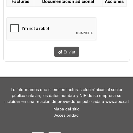
Facturas
Documentación adicional
Acciones
Listado
de
facturas
a
enviar.
Enviar
Le informamos que si emiten facturas electrónicas al sector
público catalán, los datos nombre y NIF de su empresa se
incluirán en una relación de proveedores publicada a www.aoc.cat
Mapa del sitio
Accesibilidad