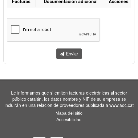
Facturas
Documentación adicional
Acciones
Listado
de
facturas
a
enviar.
Enviar
Le informamos que si emiten facturas electrónicas al sector
público catalán, los datos nombre y NIF de su empresa se
incluirán en una relación de proveedores publicada a www.aoc.cat
Mapa del sitio
Accesibilidad