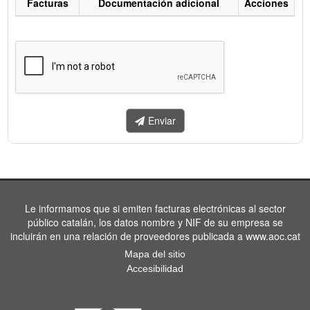
Facturas
Documentación adicional
Acciones
Listado
de
facturas
a
enviar.
Enviar
Le informamos que si emiten facturas electrónicas al sector
público catalán, los datos nombre y NIF de su empresa se
incluirán en una relación de proveedores publicada a www.aoc.cat
Mapa del sitio
Accesibilidad