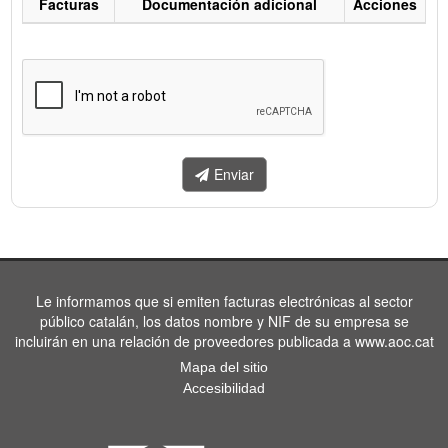
Facturas
Documentación adicional
Acciones
Listado
de
facturas
a
enviar.
Enviar
Le informamos que si emiten facturas electrónicas al sector
público catalán, los datos nombre y NIF de su empresa se
incluirán en una relación de proveedores publicada a www.aoc.cat
Mapa del sitio
Accesibilidad