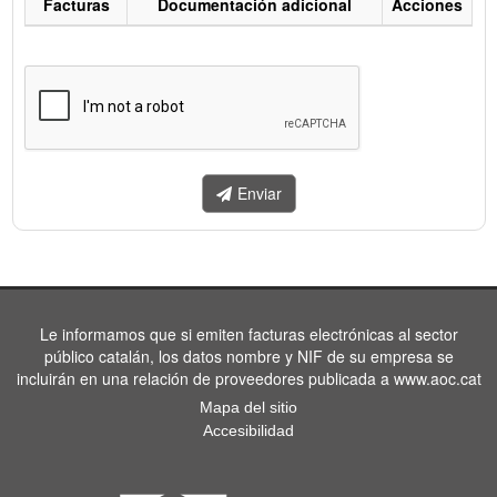
Facturas
Documentación adicional
Acciones
Listado
de
facturas
a
enviar.
Enviar
Le informamos que si emiten facturas electrónicas al sector
público catalán, los datos nombre y NIF de su empresa se
incluirán en una relación de proveedores publicada a www.aoc.cat
Mapa del sitio
Accesibilidad