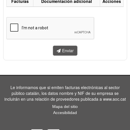
Facturas
Documentación adicional
Acciones
Listado
de
facturas
a
enviar.
Enviar
Le informamos que si emiten facturas electrónicas al sector
público catalán, los datos nombre y NIF de su empresa se
incluirán en una relación de proveedores publicada a www.aoc.cat
Mapa del sitio
Accesibilidad