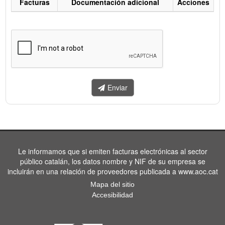
Facturas
Documentación adicional
Acciones
Listado
de
facturas
a
enviar.
Enviar
Le informamos que si emiten facturas electrónicas al sector
público catalán, los datos nombre y NIF de su empresa se
incluirán en una relación de proveedores publicada a www.aoc.cat
Mapa del sitio
Accesibilidad