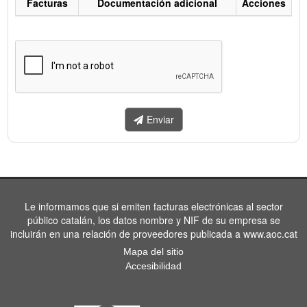
Facturas
Documentación adicional
Acciones
Listado
de
facturas
a
enviar.
Enviar
Le informamos que si emiten facturas electrónicas al sector
público catalán, los datos nombre y NIF de su empresa se
incluirán en una relación de proveedores publicada a www.aoc.cat
Mapa del sitio
Accesibilidad