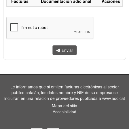
Facturas
Documentación adicional
Acciones
Listado
de
facturas
a
enviar.
Enviar
Le informamos que si emiten facturas electrónicas al sector
público catalán, los datos nombre y NIF de su empresa se
incluirán en una relación de proveedores publicada a www.aoc.cat
Mapa del sitio
Accesibilidad