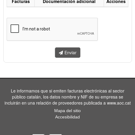
Facturas
Documentación adicional
Acciones
Listado
de
facturas
a
enviar.
Enviar
Le informamos que si emiten facturas electrónicas al sector
público catalán, los datos nombre y NIF de su empresa se
incluirán en una relación de proveedores publicada a www.aoc.cat
Mapa del sitio
Accesibilidad