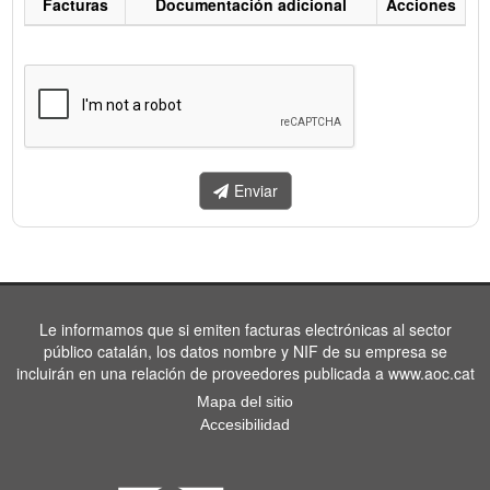
Facturas
Documentación adicional
Acciones
Listado
de
facturas
a
enviar.
Enviar
Le informamos que si emiten facturas electrónicas al sector
público catalán, los datos nombre y NIF de su empresa se
incluirán en una relación de proveedores publicada a www.aoc.cat
Mapa del sitio
Accesibilidad